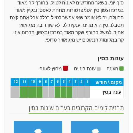
סוף יוני. בשאר החודשים לא נוח לטייל. בחורף קר מאוד.
במרכז וצפון סין הטמפרטורות מתחת לאפס, ובקיץ מאוד
חם ולח. זה לא אומר שאי אפשר לטייל בכלל אבל אתם קצת
תסבלו. סין היא מדינה ענקית לכן לא שורר בה מזג אוויר
אחיד. למשל בחורף שקר מאוד במרכז ובצפון, הדרום אינו
קר במקומות הנמוכים יש מזג אוויר טרופי.
עונות בסין
העונה
עונת ביניים
מחוץ לעונה
מקום \ חודש
1
2
3
4
5
6
7
8
9
10
11
12
עונה בסין
תחזית לימים הקרובים בערים שונות בסין