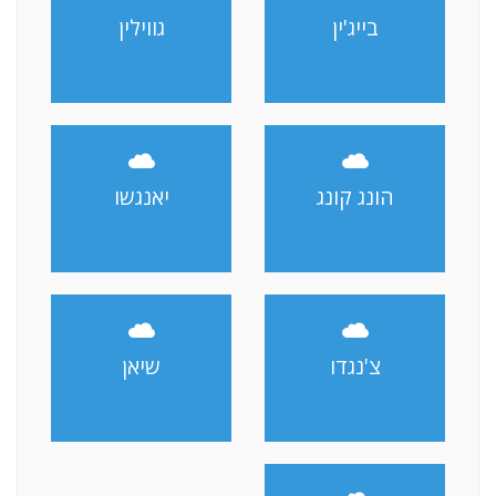
בייג'ין
גווילין
הונג קונג
יאנגשו
צ'נגדו
שיאן