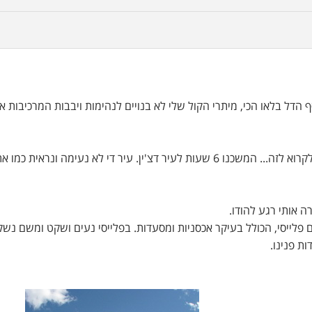
תפרת וגם אם רק בעוד 5 מילים לאוסף הדל בלאו הכי, מיתרי הקול שלי לא בנויים לנהימות ויבבות המרכיבות 
אחרי טרק ערוץ הנמר המדלג או המקפץ, איך שתרצו לקרוא לזה... המשכנו 6 שעות לעיר דצ'ין. עיר די לא נעימה ונראית כמ
 אותי רגע להודו.
פר קטן בשם פלייסי, הכולל בעיקר אכסניות ומסעדות. בפלייסי נעים ושקט ומשם נש
ת פנינו.