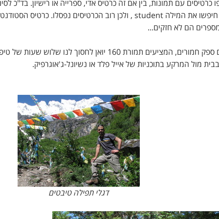
5 הנחה. לכן כולם שלפו כרטיסים עם תמונות, בין אם זה כרטיס אדי, ספרייה או רישיון. בד"כ לסי
מושג באנגלית ולכן קל לעבוד עליהם. אבל הפעם הם חיפשו את המילה student , ולכן רוב הכרטיסים נפסלו. כרטיס ה
פרים הם לא חזקים...
הגענו לנקודת ההתחלה. שם ישנם מקומיים עם סוסים ספק חמורים, המציעים תמורת 160 יואן לחסוך לנו שלוש שעות ש
בית מול המרקע בתוכניות של אייל פלד או נשיונל-ג'אוגרפיק.
דגלי תפילה טיבטים