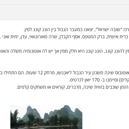
ז "שובה ישראל", יצאנו במעבר הגבול בין הונג קונג לסין.
ית אישית, ברק המטפס, אסף הקבלן, שרה מאורוגוואי, עדן, ימית ואני .
 להונג קונג. הונג קונג היא חלק מסין אך יש לה אוטונומיה משלה והאווי
קבלת הפנים הייתה של מיקוח עיקש על מחיר כרטיס אוטובוס שינה משנזן עיר הגבול ליאנגשו, מרחק 12 
מן שוכבים בזווית שינה, מדברים, קוראים או משחקים קלפים.