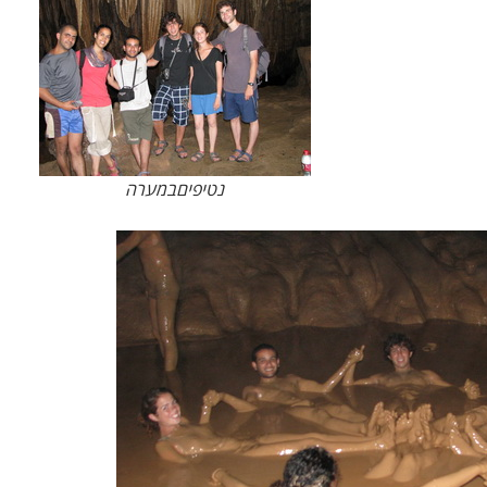
נטיפיםבמערה