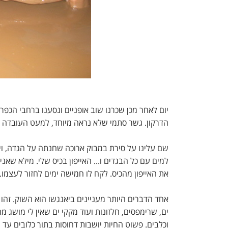
יום לאחר מכן שכרנו שוב אופניים ונסענו ברחבי הכפר
הדרקון. גשר סתמי שלא נראה מיוחד, למעט העובדה שהוא בן 
שם עלינו על סירת במבוק ארוכה שחנתה על הגדה, ויש
למים עם כל הבגדים ו... האייפון בכיס שלי. מילא שא
את האייפון מהכיס. לקח לו חמישה ימים לחזור לעצמו. 
אחד הדברים היותר מעניינים ביאנגשו הוא השוק. זהו ש
ים, שרימפסים, חלזונות ועוד מקקי ים שאין לי מושג
וכלבים. פשוט החיות יושבות דחוסות בתוך כלובים עד