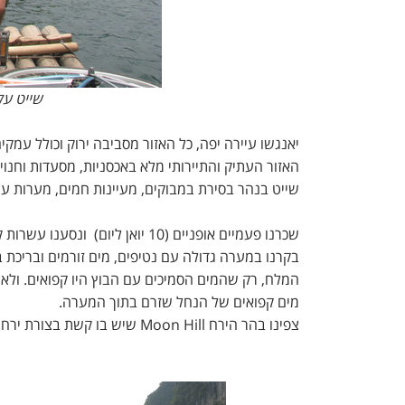
שייט על
יאנגשו עיירה יפה, כל האזור מסביבה ירוק וכולל עמקי
האזור העתיק והתיירותי מלא באכסניות, מסעדות וחנויו
שייט בנהר בסירת במבוקים, מעיינות חמים, מערות עם ב
שכרנו פעמיים אופניים (10 יואן ליום) ונסענו עשרות קילומטרים מסביב ליאנגשו.
בקרנו במערה גדולה עם נטיפים, מים זורמים ובריכת ב
מים קפואים של הנחל שזרם בתוך המערה.
צפינו בהר הירח Moon Hill שיש בו קשת בצורת ירח.