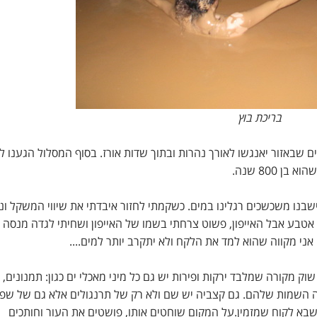
בריכת בוץ
ים שבאזור יאנגשו לאורך נהרות ובתוך שדות אורז. בסוף המסלול הגענו 
800 שנה.
בנו משכשכים רגלינו במים. כשקמתי לחזור איבדתי את שיווי המשקל ונ
ני אטבע אבל האייפון, פשוט צרחתי בשמו של האייפון ושחיתי לגדה מנסה 
אני מקווה שהוא למד את הלקח ולא יתקרב יותר למים....
וק מקורה שמלבד ירקות ופירות יש גם כל מיני מאכלי ים כגון: תמנונים, 
 מה השמות שלהם. גם קצביה יש שם ולא רק של תרנגולים אלא גם של שפ
 שבא לקוח שמזמין.על המקום שוחטים אותו, פושטים את העור וחותכים