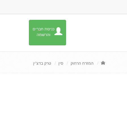
כניסת חברים
והרשמה
המזרח הרחוק
סין
טרק בדצ'ין