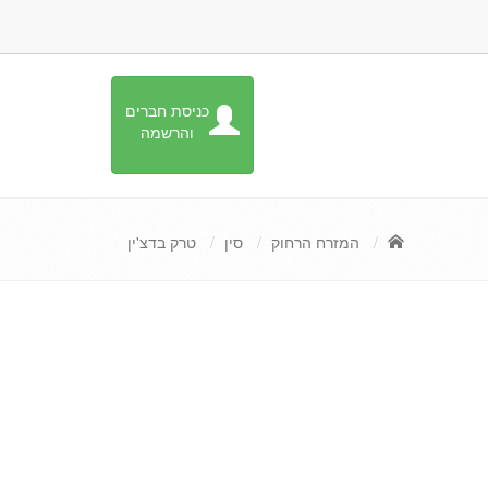
כניסת חברים
והרשמה
המזרח הרחוק
סין
טרק בדצ'ין