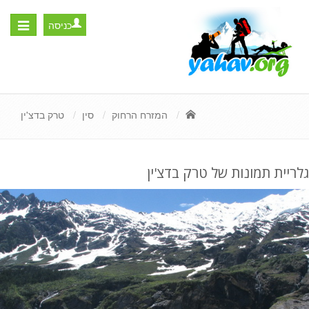
כניסה
Toggle
igation
המזרח הרחוק
סין
טרק בדצ'ין
גלריית תמונות של טרק בדצ'ין