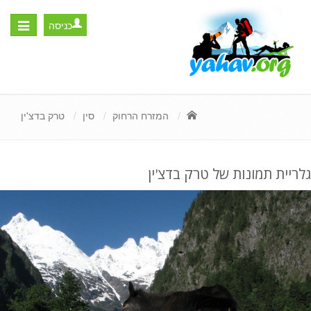
כניסה
Toggle
igation
המזרח הרחוק
סין
טרק בדצ'ין
גלריית תמונות של טרק בדצ'ין