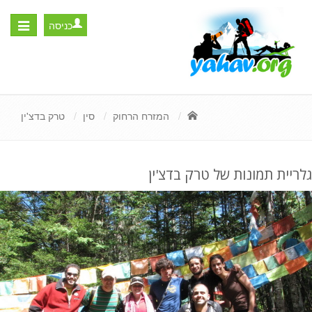
כניסה
Toggle
igation
המזרח הרחוק
סין
טרק בדצ'ין
גלריית תמונות של טרק בדצ'ין