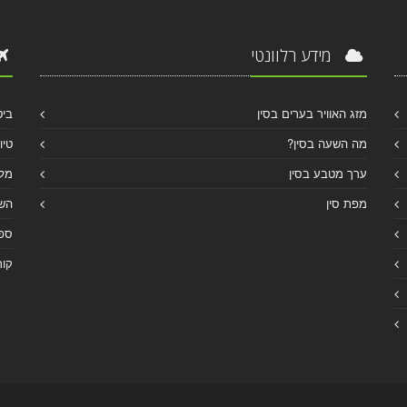
מידע רלוונטי
מזג האוויר בערים בסין
ביט
מה השעה בסין?
טיו
ערך מטבע בסין
מלו
מפת סין
הש
ספר
קור