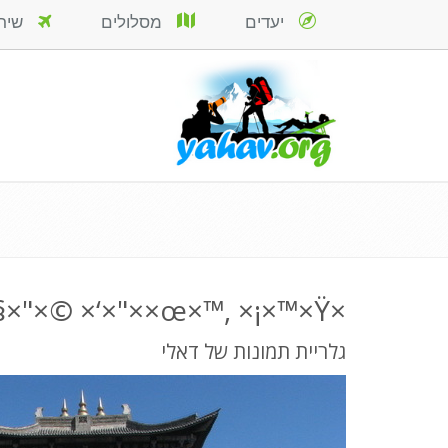
יעדים
מסלולים
שירות
×ž×§×"×© ×‘×"××œ×™, ×¡×™×Ÿ
גלריית תמונות של דאלי