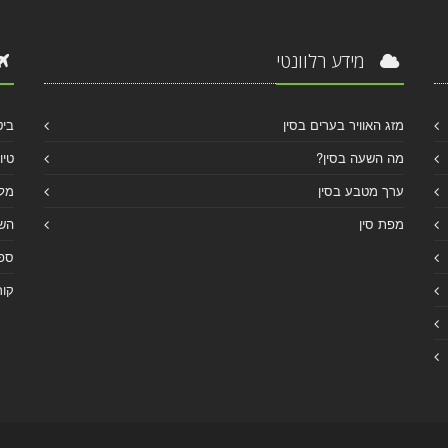
מידע רלוונטי
מזג האוויר בערים בסין
ביט
מה השעה בסין?
טיו
ערך מטבע בסין
מלו
מפת סין
הש
ספר
קור