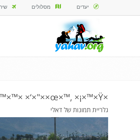
יעדים
מסלולים
שירות
×ž×§×•×ž×™×™× ×‘×"××œ×™, ×¡×™×Ÿ
גלריית תמונות של דאלי