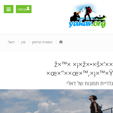
כניסה
Toggle
igation
המזרח הרחוק
סין
דאלי
××’×ž×™× ×¡×ž×•×š
×œ×"××œ×™,×¡×™×Ÿ
גלריית תמונות של דאלי