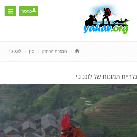
כניסה
Toggle
igation
המזרח הרחוק
סין
לונג ג'י
גלריית תמונות של לונג ג'י