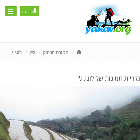
כניסה
Toggle
igation
המזרח הרחוק
סין
לונג ג'י
גלריית תמונות של לונג ג'י