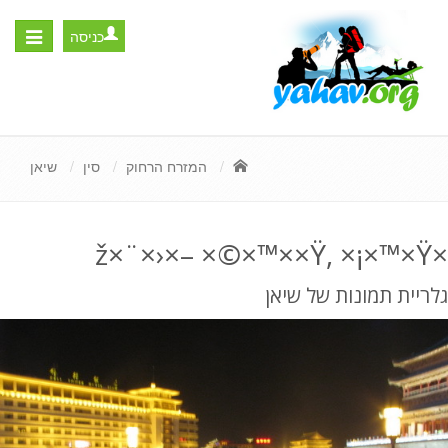
כניסה
Toggle
igation
המזרח הרחוק
סין
שיאן
×ž×¨×›×– ×©×™××Ÿ, ×¡×™×Ÿ
גלריית תמונות של שיאן