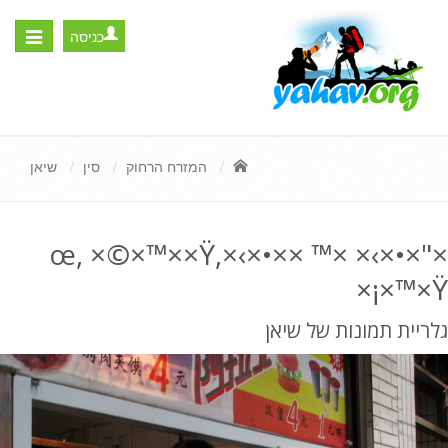
כניסה
Toggle
igation
המזרח הרחוק
סין
שיאן
×"×•×›× ×™ ××•×›×œ, ×©×™××Ÿ,
×¡×™×Ÿ
גלריית תמונות של שיאן