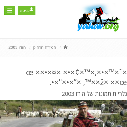
כניסה
Toggle
igation
המזרח הרחוק
הודו 2003
×˜×™×•×œ ××•×¤× ×•×¢×™×,
×ž× ××œ×™, ×”×•×"×•.
גלריית תמונות של הודו 2003