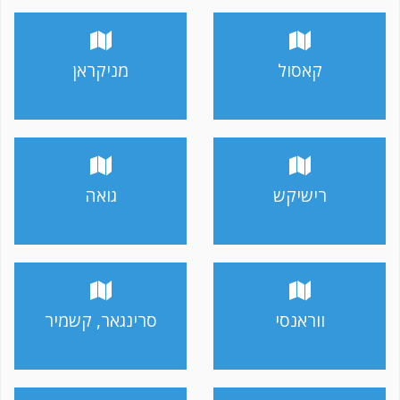
קאסול
מניקראן
רישיקש
גואה
ווראנסי
סרינגאר, קשמיר