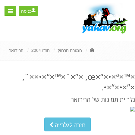
כניסה
Toggle
igation
המזרח הרחוק
הודו 2004
הרידואר
×™×œ×“×•×ª, ×”×¨×™×“×•××¨,
×”×•×“×•.
גלריית תמונות של הרידואר
חזרה לגלרייה