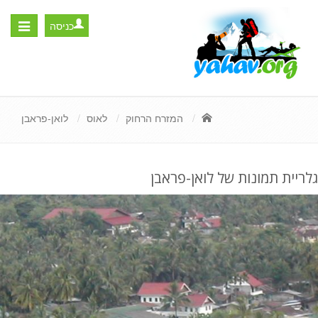
כניסה
Toggle
igation
המזרח הרחוק
לאוס
לואן-פראבן
גלריית תמונות של לואן-פראבן