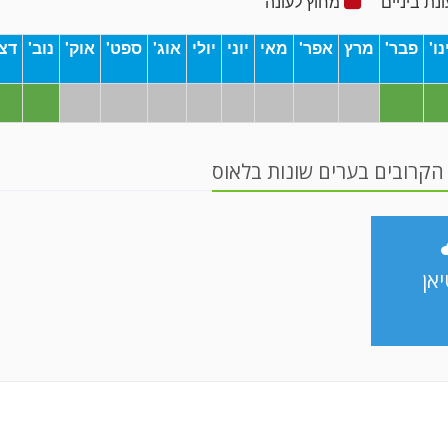
נת ביניים
מחוץ לעונה
נו'
פבר'
מרץ
אפר'
מאי
יוני
יולי
אוג'
ספט'
אוק'
נוב'
דצ
הקרובים בערים שונות בלאוס
אן