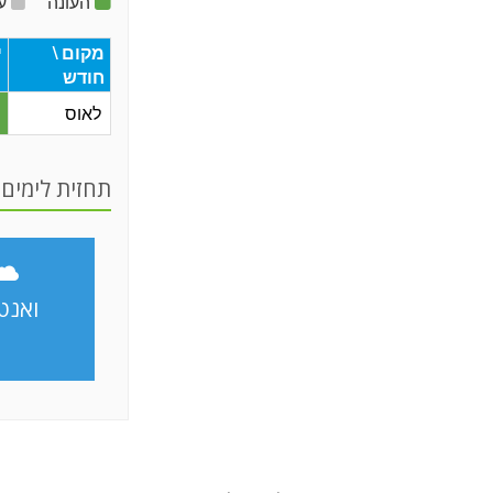
העונה
עו
מקום \
י
חודש
לאוס
תחזית לימים 
ואנטי