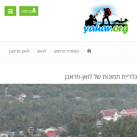
כניסה
Toggle
igation
המזרח הרחוק
לאוס
לואן-פראבן
גלריית תמונות של לואן-פראבן