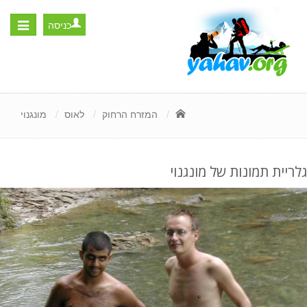
כניסה
Toggle
igation
המזרח הרחוק
לאוס
מונגנוי
גלריית תמונות של מונגנוי