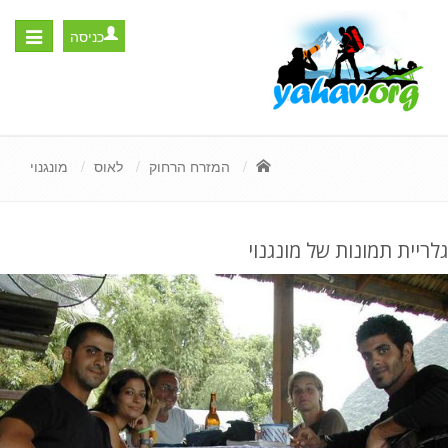
כניסה
Toggle
igation
המזרח הרחוק
לאוס
מונגנוי
גלריית תמונות של מונגנוי