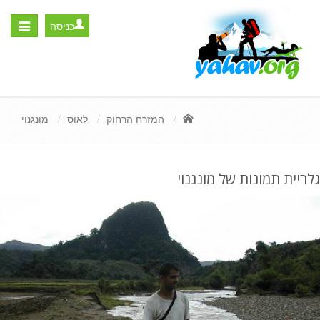
כניסה
Toggle
igation
המזרח הרחוק
לאוס
מונגנוי
גלריית תמונות של מונגנוי