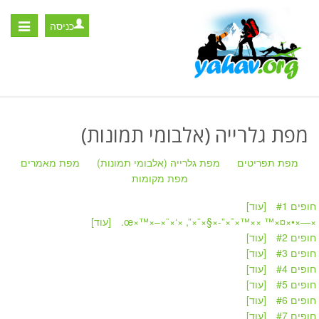
כניסה
Toggle
igation
מפת גלרייה (אלבומי תמונות)
מפת תפריטים
מפת גלרייה (אלבומי תמונות)
מפת מאמרים
מפת מקומות
חופים #1
[עוד]
» ×—×•×¤×™ ××™×˜×”-×§×¨×”, ×‘×¨×–×™×
[עוד]
חופים #2
[עוד]
חופים #3
[עוד]
חופים #4
[עוד]
חופים #5
[עוד]
חופים #6
[עוד]
חופים #7
[עוד]