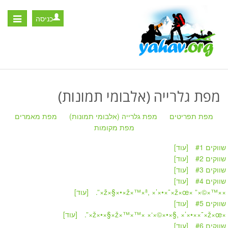
כניסה
Toggle
igation
מפת גלרייה (אלבומי תמונות)
מפת תפריטים
מפת גלרייה (אלבומי תמונות)
מפת מאמרים
מפת מקומות
שווקים #1
[עוד]
שווקים #2
[עוד]
שווקים #3
[עוד]
שווקים #4
[עוד]
» ××™×©×” ×ž×§×•×ž×™×ª, ×’×•×˜×ž×
[עוד]
שווקים #5
[עוד]
» ×ž×•×§×ž×™×™× ×‘×©×•×§
[עוד]
שווקים #6
[עוד]