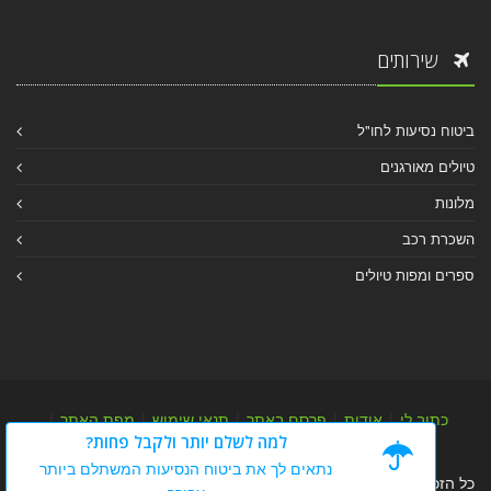
שירותים
ביטוח נסיעות לחו"ל
טיולים מאורגנים
מלונות
השכרת רכב
ספרים ומפות טיולים
כתוב לי
|
אודות
|
פרסם באתר
|
תנאי שימוש
|
מפת האתר
|
למה לשלם יותר ולקבל פחות?
מפת אלבום
|
מפת מאמרי מידע
נתאים לך את ביטוח הנסיעות המשתלם ביותר
כל הזכויות שמורות לערן יהב © 2004-2026