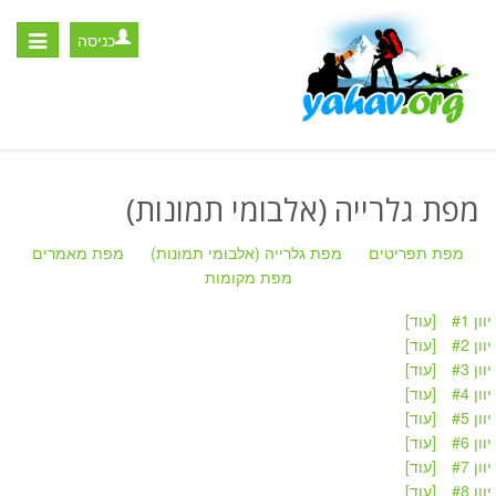
כניסה
Toggle
igation
מפת גלרייה (אלבומי תמונות)
מפת תפריטים
מפת גלרייה (אלבומי תמונות)
מפת מאמרים
מפת מקומות
וון #1
[עוד]
וון #2
[עוד]
וון #3
[עוד]
וון #4
[עוד]
וון #5
[עוד]
וון #6
[עוד]
וון #7
[עוד]
וון #8
[עוד]