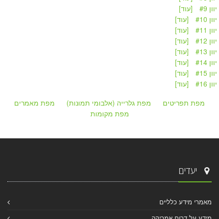
וון #9
[עוד]
וון #10
[עוד]
וון #11
[עוד]
וון #12
[עוד]
וון #13
[עוד]
וון #14
[עוד]
וון #15
[עוד]
וון #16
[עוד]
מפת תפריטים
מפת גלרייה (אלבומי תמונות)
מפת מאמרים
מפת מקומות
יעדים
מאמרי מידע כלליים
מידע על דרום אמריקה