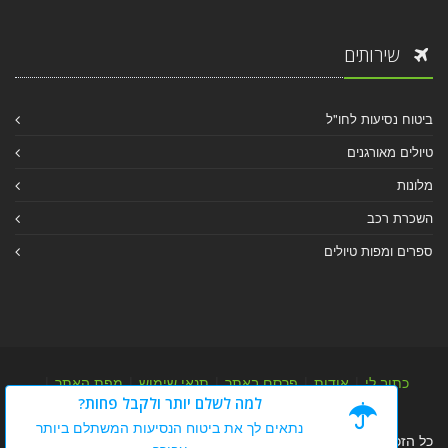
שירותים
ביטוח נסיעות לחו"ל
טיולים מאורגנים
מלונות
השכרת רכב
ספרים ומפות טיולים
כתוב לי
|
אודות
|
פרסם באתר
|
תנאי שימוש
|
מפת האתר
|
למה לשלם יותר ולקבל פחות?
מפת אלבום
|
מפת מאמרי מידע
נתאים לך את ביטוח הנסיעות המשתלם ביותר
כל הזכויות שמורות לערן יהב © 2004-2026