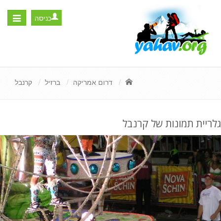
כניסה
Toggle
igation
דרום אמריקה
ברזיל
קרנבל
גלריית תמונות של קרנבל