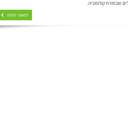
ים שבמזרח קולומביה.
למאמר המלא