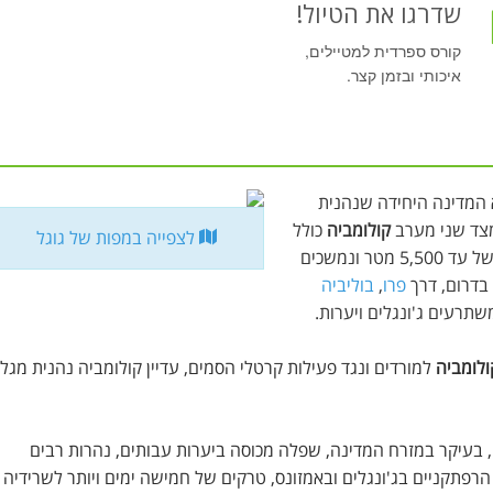
שדרגו את הטיול!
קורס ספרדית למטיילים,
איכותי ובזמן קצר.
א המדינה היחידה שנהנית
מצד שני מערב
קולומביה
כולל
לצפייה במפות של גוגל
איזור הררי של רכסי האנדים המתנשאים לגובה של עד 5,500 מטר ונמשכים
בדרום, דרך
פרו
,
בוליביה
שתרעים ג'ונגלים ויערות.
ולומביה
למורדים ונגד פעילות קרטלי הסמים, עדיין קולומביה נהנית מגל
ם, בעיקר במזרח המדינה, שפלה מכוסה ביערות עבותים, נהרות רבים
הרפתקניים בג'ונגלים ובאמזונס, טרקים של חמישה ימים ויותר לשרידיה