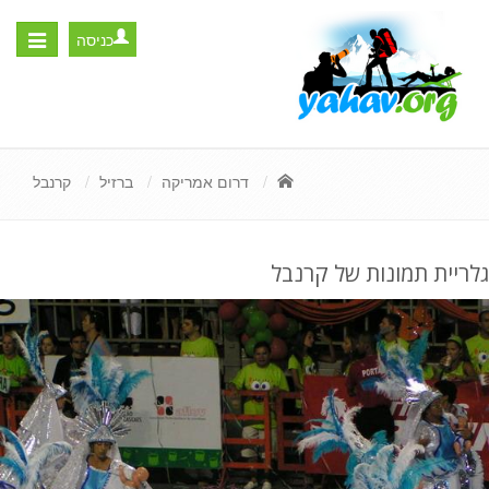
כניסה
Toggle
igation
דרום אמריקה
ברזיל
קרנבל
גלריית תמונות של קרנבל