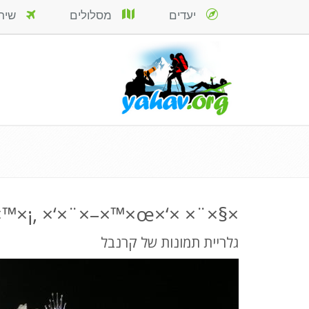
יעדים
מסלולים
שירות
×§×¨× ×‘×œ ×‘×¤×¨×™××•× ×¤×•×œ×™×¡, ×‘×¨×–×™×œ.
גלריית תמונות של קרנבל