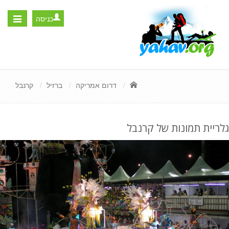
כניסה
Toggle
igation
דרום אמריקה
ברזיל
קרנבל
גלריית תמונות של קרנבל