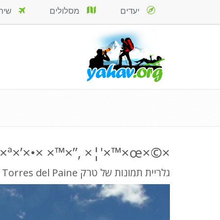
יעדים
מסלולים
שירות
×©×ž×™×™× ×™×¤×™×, ×˜×¨×§ ×”×˜×•×¨×•×¡×™×, ×¤×ª×’×•× ×™×”, ×¦'×™×œ×”.
גלריית תמונות של טרק Torres del Paine