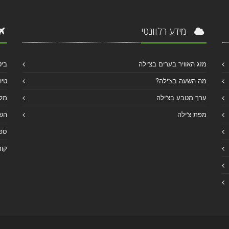
מידע רלוונטי
מזג האוויר בערים בצ'ילה
ביט
מה השעה בצ'ילה?
טיו
ערך מטבע בצ'ילה
מלו
מפת צ'ילה
הש
ספר
קור