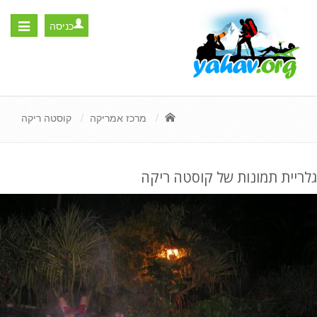
כניסה
Toggle
igation
מרכז אמריקה
קוסטה ריקה
גלריית תמונות של קוסטה ריקה