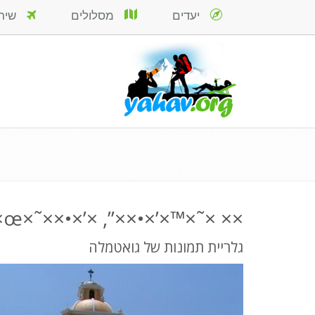
יעדים
מסלולים
שירות
×× ×˜×™×’×•××”, ×’×•××˜×ž×œ×”.
גלריית תמונות של גואטמלה