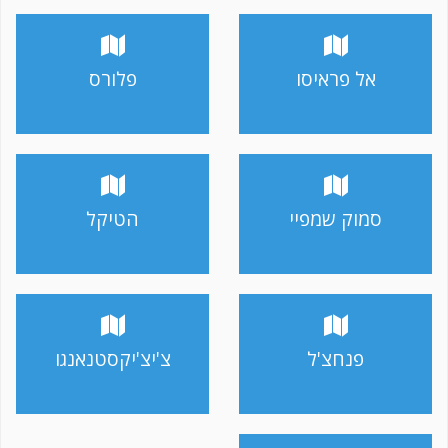
אל פראיסו
פלורס
סמוק שמפיי
הטיקל
פנחצ'ל
צ'יצ'יקסטנאנגו