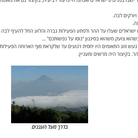
בשש בבוקר שהאוטובוס בא לאסוף אותנו לשמורה כבר ישבו בפנים 6 ישראלים ואנחנו היינו עוד רביעיה, בקיצור גם א
יורקים לבה.
ר מלוע פעיל... פגשנו ישראלים שעלו על ההר ולפתע הפעילות גברה והלוע החל להעיף לבה
וא צועק משהוא בסיגנון "נוסו על נפשותכם" ...
עש וזוג התאומים היו יחסית רגועים עד שלקראת סוף הארוחה הפעילות
ר. בקיצור היה מרשים ומעניין.
בדרך מעל העננים