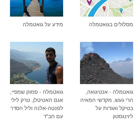
מסלולים בגואטמלה
מידע על גואטמלה
גואטמלה - אנטיגואה,
גואטמלה - סמוק שמפיי,
הרי געש, מקדשי המאיה
אגם האטיטלן, טרק לילי
בטיקל ואגדות על
לסנטה-אלנה וליל הסדר
ליוינגסטון
עם חב"ד