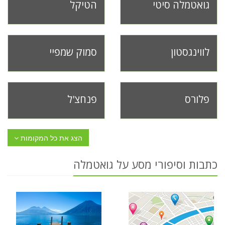
גואטמלה סיטי
הטיקל
לווינגסטון
סמוק שמפיי
פלורס
פנחצ'ל
הצג את כל המקומות
כתבות וסיפורי מסע על גואטמלה