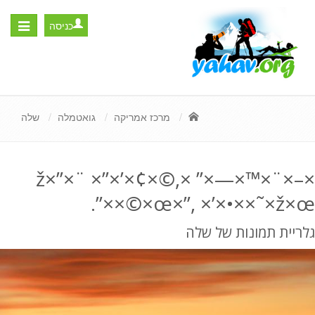
כניסה
Toggle
igation
מרכז אמריקה
גואטמלה
שלה
×–×¨×™×—×” ×ž×”×¨ ×”×’×¢×©,
×©×œ×”, ×’×•××˜×ž×œ×”.
גלריית תמונות של שלה