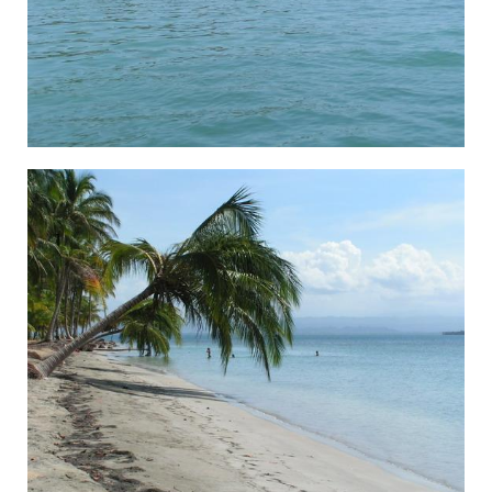
××™×™ ×‘×•×§×¡-×“×Œ-×˜×•×¨×•×¡, ×¤× ×Ž×”.