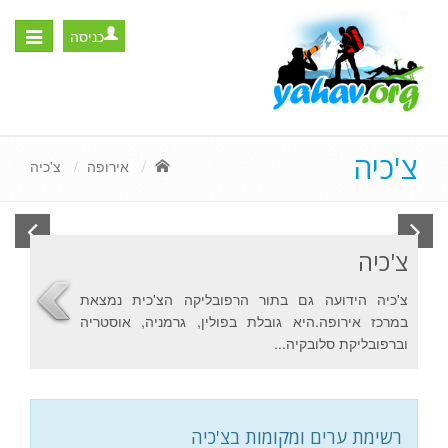
כניסה
Toggle
igation
צ'כיה
אירופה
צ'כיה
גשר קארל
צ'כיה
צ'כיה הידועה גם בתור הרפובליקה הצ'כית נמצאת
במרכז אירופה.היא גובלת בפולין, גרמניה, אוסטריה
וברפובליקת סלובקיה...
רשימת ערים ומקומות בצ'כיה