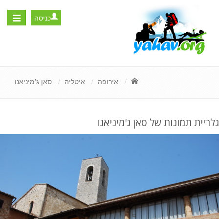
כניסה
Toggle
igation
אירופה
איטליה
סאן ג'מיניאנו
גלריית תמונות של סאן ג'מיניאנו