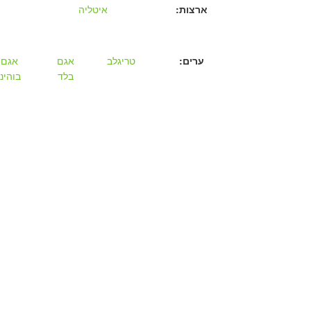
ארצות:
איטליה
ערים:
טריגלב
אגם
אגם
בלד
בוהיני