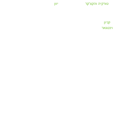
טורקיה והקצ'קר
יוון
קניון
וינטגאר