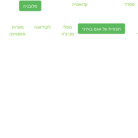
ספרד
קרואטיה
סלובניה
מפלי
לובליאנה
מערות
תצפית על אגם בוהיני
סביצ'ה
פוסטוינה