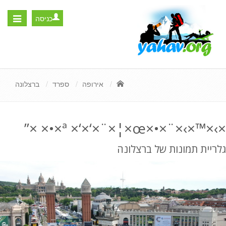
כניסה
Toggle
igation
אירופה
ספרד
ברצלונה
×›×™×›×¨×•×ª ×‘×‘×¨×¦×œ×•× ×”
גלריית תמונות של ברצלונה