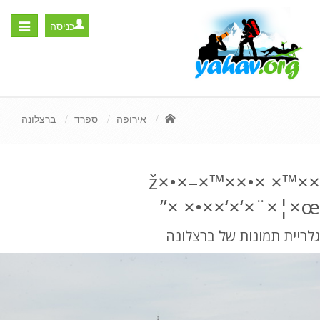
כניסה
Toggle
igation
אירופה
ספרד
ברצלונה
×ž×•×–×™××•× ×™×
×‘×‘×¨×¦×œ×•× ×”
גלריית תמונות של ברצלונה