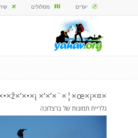
יעדים
מסלולים
שירות
×¤×¡×œ ×§×•×œ×•×ž×‘×•×¡ ×‘×‘×¨×¦×œ×•× ×”
גלריית תמונות של ברצלונה