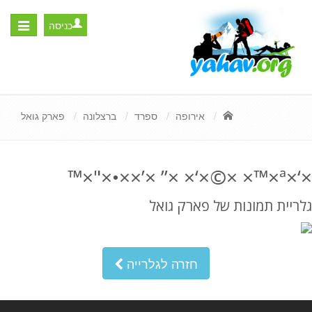
כניסה
Toggle
igation
אירופה
ספרד
ברצלונה
פארק גואל
×‘×ª×™× ×©×‘× ×” ×’××•×"×™
גלריית תמונות של פארק גואל
חזרה לגלרייה