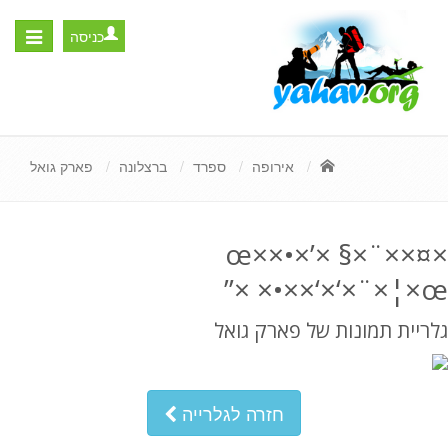
כניסה
Toggle
igation
אירופה
ספרד
ברצלונה
פארק גואל
×¤××¨×§ ×’×•××œ
×‘×‘×¨×¦×œ×•× ×”
גלריית תמונות של פארק גואל
חזרה לגלרייה