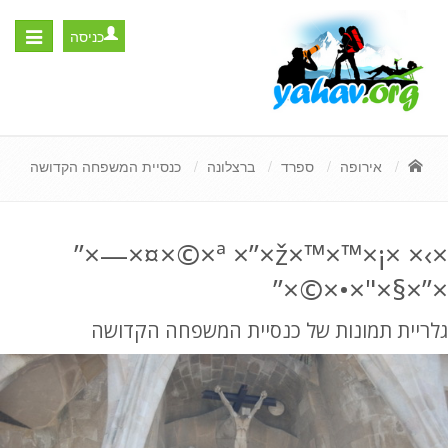
כניסה
Toggle
igation
אירופה
ספרד
ברצלונה
כנסיית המשפחה הקדושה
×›× ×¡×™×™×ª ×”×ž×©×¤×—×”
×”×§×"×•×©×”
גלריית תמונות של כנסיית המשפחה הקדושה